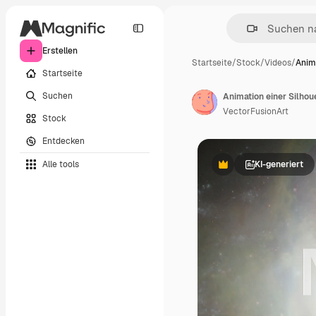
Erstellen
Startseite
/
Stock
/
Videos
/
Anima
Startseite
Suchen
Animation einer Silhou
VectorFusionArt
Stock
Entdecken
Alle tools
KI-generiert
Premium