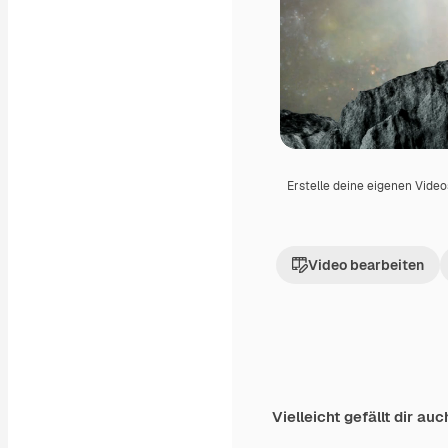
Erstelle deine eigenen Vide
Video bearbeiten
Vielleicht gefällt dir auc
Premium
Premium
Generiert von KI