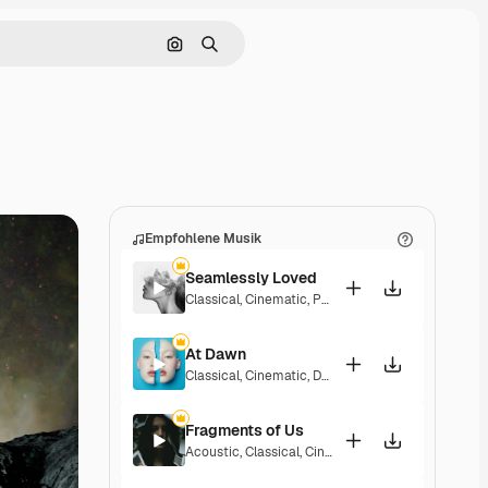
Nach Bild suchen
Suchen
Empfohlene Musik
Seamlessly Loved
Classical
,
Cinematic
,
Peaceful
,
Sentimental
At Dawn
Classical
,
Cinematic
,
Dramatic
,
Laid Back
,
Peacef
Fragments of Us
Acoustic
,
Classical
,
Cinematic
,
Dramatic
,
Peacefu