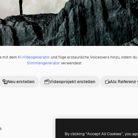
os mit dem
KI-Videogenerator
und füge erstaunliche Voiceovers hinzu, indem d
Stimmengenerator
verwendest
Neu erstellen
Videoprojekt erstellen
Als Referenz
h
Premium
Premium
Generiert von KI
By clicking “Accept All Cookies”, you ag