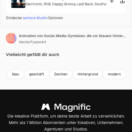
Electronic
,
RnB
,
Happy
,
Groovy
,
Laid Back
,
Soulful
Entdecke
weitere Musik
-Optionen
Animation von Social-Media-Symbolen, die vor blauem Hintergrund mit Freiraum schweben.
VectorFusionArt
Vielleicht gefällt dir auch
Premium
Premium
Generiert von KI
Premium
Premium
Generiert v
blau
geschäft
Zeichen
Hintergrund
modern
Die kreative Plattform, um deine beste Arbeit zu verwirklichen.
Mehr als 1 Million Abonnenten unter Kreativen, Unternehmen,
Agenturen und Studios.