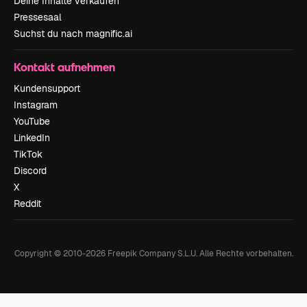
Deine Inhalte verkaufen
Pressesaal
Suchst du nach magnific.ai
Kontakt aufnehmen
Kundensupport
Instagram
YouTube
LinkedIn
TikTok
Discord
X
Reddit
Copyright © 2010-
2026
Freepik Company S.L.U.
Alle Rechte vorbehalten
.