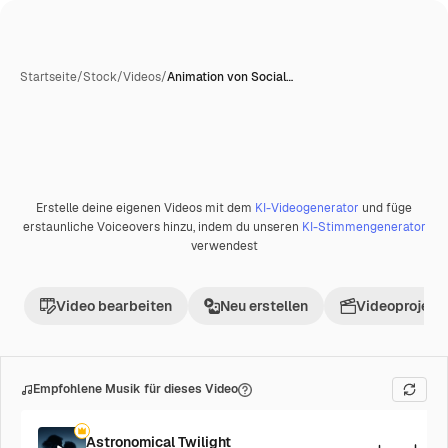
Startseite
/
Stock
/
Videos
/
Animation von Social…
KI-generiert
Erstelle deine eigenen Videos mit dem
KI-Videogenerator
und füge
Premium
erstaunliche Voiceovers hinzu, indem du unseren
KI-Stimmengenerator
verwendest
Video bearbeiten
Neu erstellen
Videoprojekt 
Empfohlene Musik für dieses Video
Astronomical Twilight