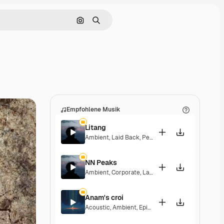
Nach Bild suchen
Suchen
Empfohlene Musik
Litang
Ambient
,
Laid Back
,
Peaceful
,
Hopeful
NN Peaks
Ambient
,
Corporate
,
Laid Back
,
Peaceful
,
Hopeful
Anam's croi
Acoustic
,
Ambient
,
Epic
,
Laid Back
,
Peaceful