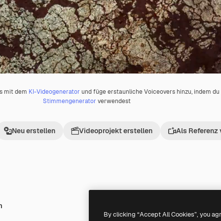
os mit dem
KI-Videogenerator
und füge erstaunliche Voiceovers hinzu, indem d
Stimmengenerator
verwendest
Neu erstellen
Videoprojekt erstellen
Als Referenz
h
Premium
Premium
By clicking “Accept All Cookies”, you ag