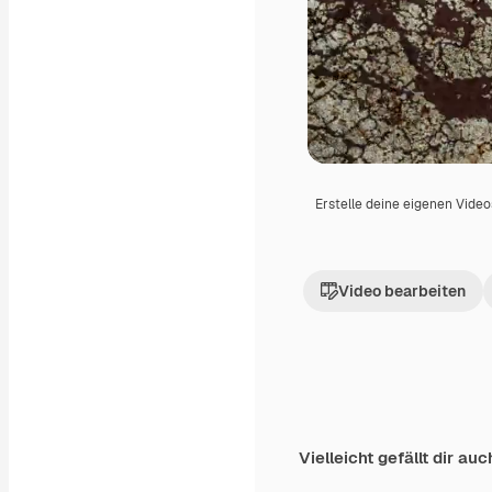
Erstelle deine eigenen Vide
Video bearbeiten
Vielleicht gefällt dir auc
Premium
Premium
Generiert von KI