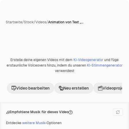
Startseite
/
Stock
/
Videos
/
Animation von Text „…
KI-generiert
Erstelle deine eigenen Videos mit dem
KI-Videogenerator
und füge
Premium
erstaunliche Voiceovers hinzu, indem du unseren
KI-Stimmengenerator
verwendest
Video bearbeiten
Neu erstellen
Videoprojekt 
Empfohlene Musik für dieses Video
Entdecke
weitere Musik
-Optionen