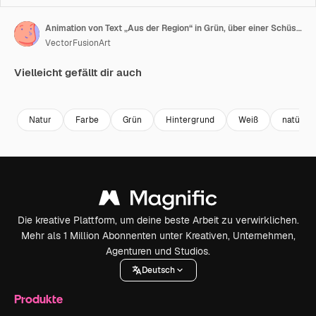
Animation von Text „Aus der Region“ in Grün, über einer Schüssel frischem grünem Gemüse auf weißen Brettern
VectorFusionArt
Vielleicht gefällt dir auch
Premium
Premium
Premium
Premium
Natur
Farbe
Grün
Hintergrund
Weiß
natürlic
Die kreative Plattform, um deine beste Arbeit zu verwirklichen.
Mehr als 1 Million Abonnenten unter Kreativen, Unternehmen,
Agenturen und Studios.
Deutsch
Produkte