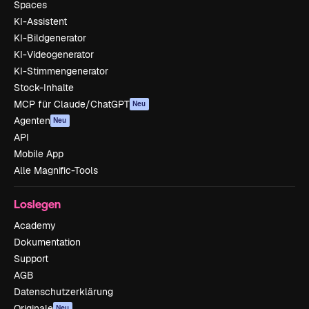
Spaces
KI-Assistent
KI-Bildgenerator
KI-Videogenerator
KI-Stimmengenerator
Stock-Inhalte
MCP für Claude/ChatGPT
Neu
Agenten
Neu
API
Mobile App
Alle Magnific-Tools
Loslegen
Academy
Dokumentation
Support
AGB
Datenschutzerklärung
Originale
Neu