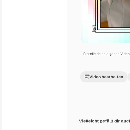
Erstelle deine eigenen Vide
Video bearbeiten
Vielleicht gefällt dir auc
Premium
Premium
Generiert von KI