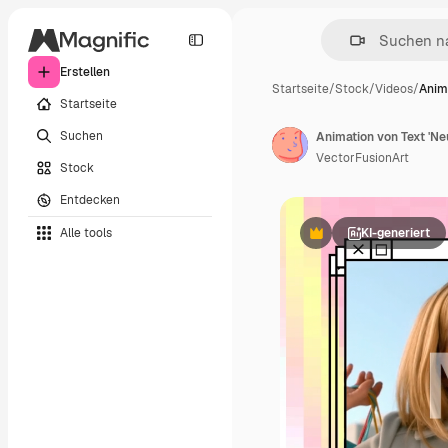
Erstellen
Startseite
/
Stock
/
Videos
/
Anima
Startseite
Suchen
Animation von Text 'Ne
VectorFusionArt
Stock
Entdecken
Alle tools
KI-generiert
Premium