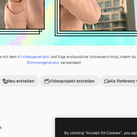
os mit dem
KI-Videogenerator
und füge erstaunliche Voiceovers hinzu, indem d
Stimmengenerator
verwendest
Neu erstellen
Videoprojekt erstellen
Als Referenz
h
Premium
Premium
By clicking “Accept All Cookies”, you ag