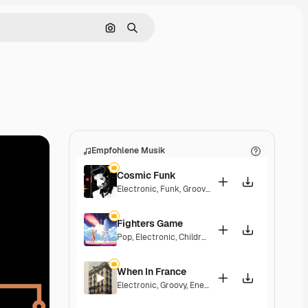
Nach Bild suchen
Suchen
Empfohlene Musik
Cosmic Funk
Electronic
,
Funk
,
Groovy
,
Energetic
Fighters Game
Pop
,
Electronic
,
Children
,
Synthwave
,
Epic
,
Energe
When In France
Electronic
,
Groovy
,
Energetic
,
Playful
,
Exciting