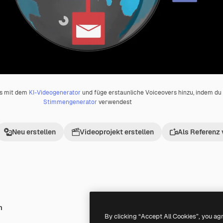
os mit dem
KI-Videogenerator
und füge erstaunliche Voiceovers hinzu, indem d
Stimmengenerator
verwendest
Neu erstellen
Videoprojekt erstellen
Als Referenz
h
Premium
Premium
Generiert von KI
By clicking “Accept All Cookies”, you ag