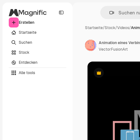
Erstellen
Startseite
/
Stock
/
Videos
/
Anim
Startseite
Suchen
VectorFusionArt
Stock
Entdecken
Alle tools
Premium