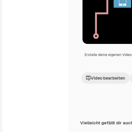
Erstelle deine eigenen Vide
Video bearbeiten
Vielleicht gefällt dir auc
Premium
Premium
Generiert von KI