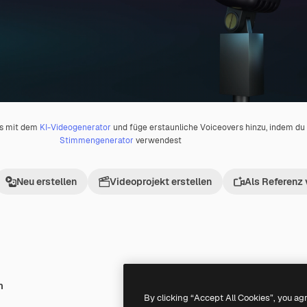
os mit dem
KI-Videogenerator
und füge erstaunliche Voiceovers hinzu, indem d
Stimmengenerator
verwendest
Neu erstellen
Videoprojekt erstellen
Als Referenz
h
Premium
Premium
Generiert von KI
By clicking “Accept All Cookies”, you ag