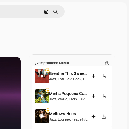
Nach Bild suchen
Suchen
Empfohlene Musik
Breathe This Sweet Moment
Jazz
,
Lofi
,
Laid Back
,
Peaceful
,
Sentimental
Minha Pequena Casa Rosa
Jazz
,
World
,
Latin
,
Laid Back
,
Peaceful
,
Sentiment
Mellows Hues
Jazz
,
Lounge
,
Peaceful
,
Playful