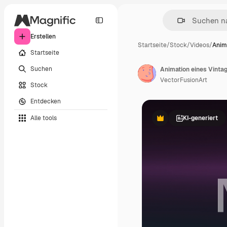
Erstellen
Startseite
/
Stock
/
Videos
/
Anim
Startseite
Suchen
Animation eines Vinta
VectorFusionArt
Stock
Entdecken
Alle tools
KI-generiert
Premium