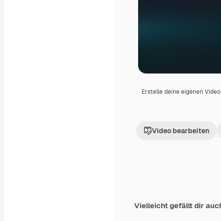
Erstelle deine eigenen Vide
Video bearbeiten
Vielleicht gefällt dir auc
Premium
Premium
Generiert von KI