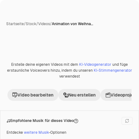
Startseite
/
Stock
/
Videos
/
Animation von Weihna…
KI-generiert
Erstelle deine eigenen Videos mit dem
KI-Videogenerator
und füge
Premium
erstaunliche Voiceovers hinzu, indem du unseren
KI-Stimmengenerator
verwendest
Video bearbeiten
Neu erstellen
Videoprojekt 
Empfohlene Musik für dieses Video
Entdecke
weitere Musik
-Optionen