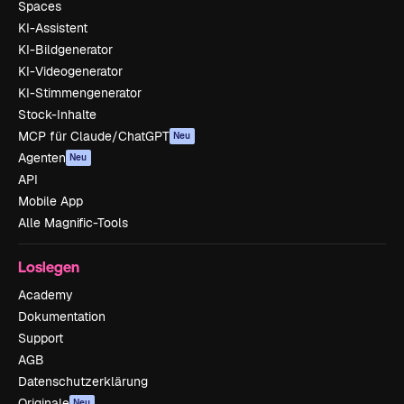
Spaces
KI-Assistent
KI-Bildgenerator
KI-Videogenerator
KI-Stimmengenerator
Stock-Inhalte
MCP für Claude/ChatGPT
Neu
Agenten
Neu
API
Mobile App
Alle Magnific-Tools
Loslegen
Academy
Dokumentation
Support
AGB
Datenschutzerklärung
Originale
Neu