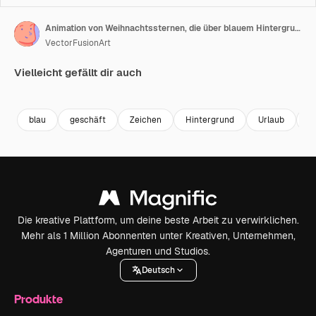
Animation von Weihnachtssternen, die über blauem Hintergrund fallen.
VectorFusionArt
Vielleicht gefällt dir auch
Premium
Premium
Generiert von KI
Premium
Premium
Generiert v
blau
geschäft
Zeichen
Hintergrund
Urlaub
K
Die kreative Plattform, um deine beste Arbeit zu verwirklichen.
Mehr als 1 Million Abonnenten unter Kreativen, Unternehmen,
Agenturen und Studios.
Deutsch
Produkte