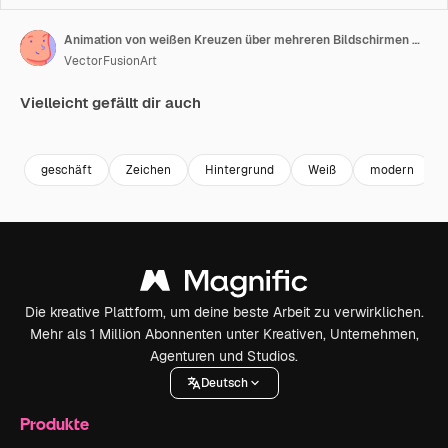
Animation von weißen Kreuzen über mehreren Bildschirmen mit Technologie-, Geschäfts- und Freizeit-Videoclips.
VectorFusionArt
Vielleicht gefällt dir auch
Premium
Premium
Generiert von KI
Premium
Premium
Generiert v
geschäft
Zeichen
Hintergrund
Weiß
modern
Die kreative Plattform, um deine beste Arbeit zu verwirklichen.
Mehr als 1 Million Abonnenten unter Kreativen, Unternehmen,
Agenturen und Studios.
Deutsch
Produkte