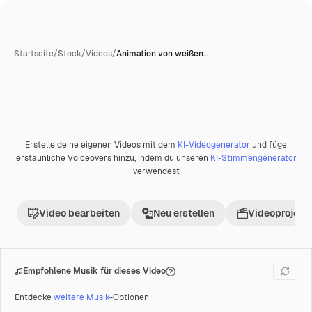
Startseite
/
Stock
/
Videos
/
Animation von weißen…
KI-generiert
Erstelle deine eigenen Videos mit dem
KI-Videogenerator
und füge
Premium
erstaunliche Voiceovers hinzu, indem du unseren
KI-Stimmengenerator
verwendest
Video bearbeiten
Neu erstellen
Videoprojekt 
Empfohlene Musik für dieses Video
Entdecke
weitere Musik
-Optionen