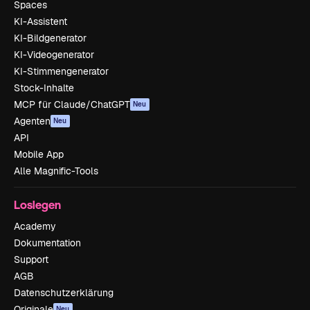
Spaces
KI-Assistent
KI-Bildgenerator
KI-Videogenerator
KI-Stimmengenerator
Stock-Inhalte
MCP für Claude/ChatGPT
Neu
Agenten
Neu
API
Mobile App
Alle Magnific-Tools
Loslegen
Academy
Dokumentation
Support
AGB
Datenschutzerklärung
Originale
Neu