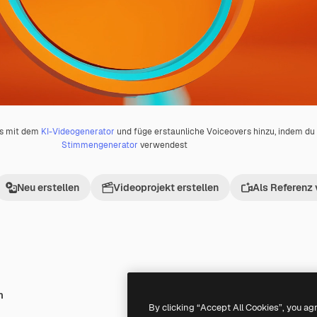
os mit dem
KI-Videogenerator
und füge erstaunliche Voiceovers hinzu, indem d
Stimmengenerator
verwendest
Neu erstellen
Videoprojekt erstellen
Als Referenz
h
Premium
Premium
By clicking “Accept All Cookies”, you ag