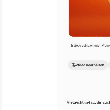
Erstelle deine eigenen Vide
Video bearbeiten
Vielleicht gefällt dir auc
Premium
Premium