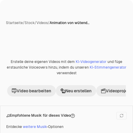
Startseite
/
Stock
/
Videos
/
Animation von wütend…
KI-generiert
Erstelle deine eigenen Videos mit dem
KI-Videogenerator
und füge
Premium
erstaunliche Voiceovers hinzu, indem du unseren
KI-Stimmengenerator
verwendest
Video bearbeiten
Neu erstellen
Videoprojekt 
Empfohlene Musik für dieses Video
Entdecke
weitere Musik
-Optionen