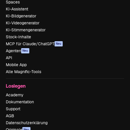
Spaces
KI-Assistent
KI-Bildgenerator
KI-Videogenerator
KI-Stimmengenerator
Stock-Inhalte
MCP für Claude/ChatGPT
Neu
Agenten
Neu
API
Mobile App
Alle Magnific-Tools
Loslegen
Academy
Dokumentation
Support
AGB
Datenschutzerklärung
Originale
Neu