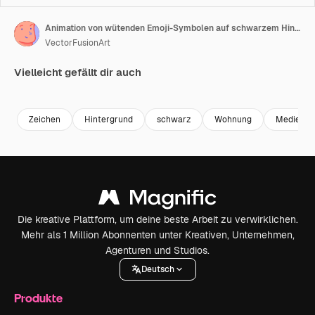
Animation von wütenden Emoji-Symbolen auf schwarzem Hintergrund
VectorFusionArt
Vielleicht gefällt dir auch
Premium
Premium
Generiert von KI
Premium
Premium
Generiert v
Zeichen
Hintergrund
schwarz
Wohnung
Medien
Die kreative Plattform, um deine beste Arbeit zu verwirklichen.
Mehr als 1 Million Abonnenten unter Kreativen, Unternehmen,
Agenturen und Studios.
Deutsch
Produkte