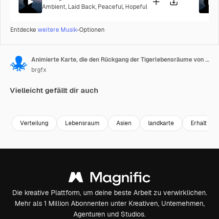
Ambient
,
Laid Back
,
Peaceful
,
Hopeful
Entdecke
weitere Musik
-Optionen
Animierte Karte, die den Rückgang der Tigerlebensräume von 1900 bis 2020 zeigt.
brgfx
Vielleicht gefällt dir auch
Premium
Premium
Premium
Premium
Verteilung
Lebensraum
Asien
landkarte
Erhaltung
Die kreative Plattform, um deine beste Arbeit zu verwirklichen.
Mehr als 1 Million Abonnenten unter Kreativen, Unternehmen,
Agenturen und Studios.