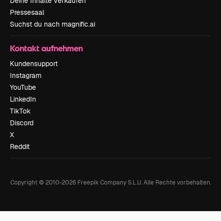
Deine Inhalte verkaufen
Pressesaal
Suchst du nach magnific.ai
Kontakt aufnehmen
Kundensupport
Instagram
YouTube
LinkedIn
TikTok
Discord
X
Reddit
Copyright © 2010-
2026
Freepik Company S.L.U.
Alle Rechte vorbehalten
.