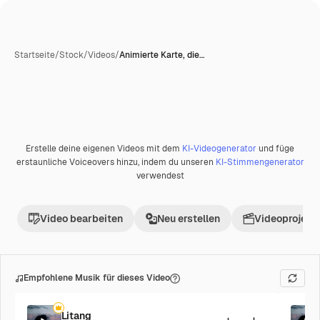
Startseite
/
Stock
/
Videos
/
Animierte Karte, die…
Erstelle deine eigenen Videos mit dem
KI-Videogenerator
und füge
Premium
erstaunliche Voiceovers hinzu, indem du unseren
KI-Stimmengenerator
verwendest
Video bearbeiten
Neu erstellen
Videoprojekt 
Empfohlene Musik für dieses Video
Litang