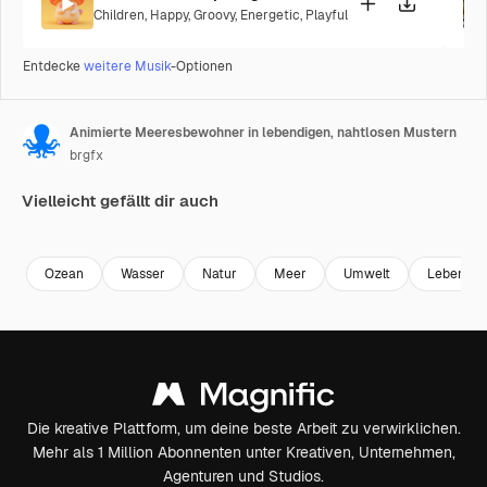
Children
,
Happy
,
Groovy
,
Energetic
,
Playful
Entdecke
weitere Musik
-Optionen
Animierte Meeresbewohner in lebendigen, nahtlosen Mustern
brgfx
Vielleicht gefällt dir auch
Premium
Premium
Premium
Premium
Ozean
Wasser
Natur
Meer
Umwelt
Lebensr
Die kreative Plattform, um deine beste Arbeit zu verwirklichen.
Mehr als 1 Million Abonnenten unter Kreativen, Unternehmen,
Agenturen und Studios.