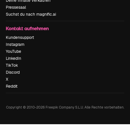
Deine Inhalte verkaufen
Pressesaal
Suchst du nach magnific.ai
Kontakt aufnehmen
Kundensupport
Instagram
YouTube
LinkedIn
TikTok
Discord
X
Reddit
Copyright © 2010-
2026
Freepik Company S.L.U.
Alle Rechte vorbehalten
.