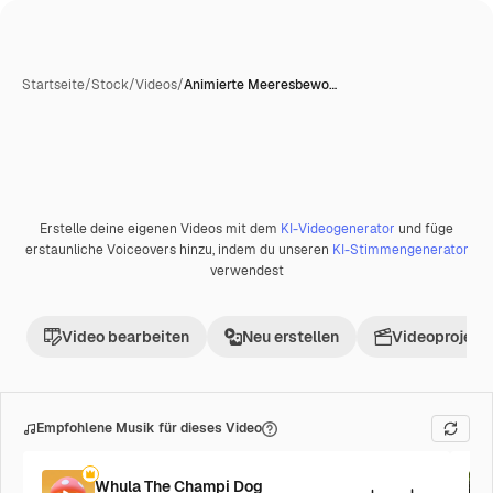
Startseite
/
Stock
/
Videos
/
Animierte Meeresbewo…
Erstelle deine eigenen Videos mit dem
KI-Videogenerator
und füge
Premium
erstaunliche Voiceovers hinzu, indem du unseren
KI-Stimmengenerator
verwendest
Video bearbeiten
Neu erstellen
Videoprojekt 
Empfohlene Musik für dieses Video
Whula The Champi Dog