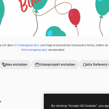
os mit dem
KI-Videogenerator
und füge erstaunliche Voiceovers hinzu, indem d
Stimmengenerator
verwendest
Neu erstellen
Videoprojekt erstellen
Als Referenz
h
Premium
Premium
By clicking “Accept All Cookies”, you ag