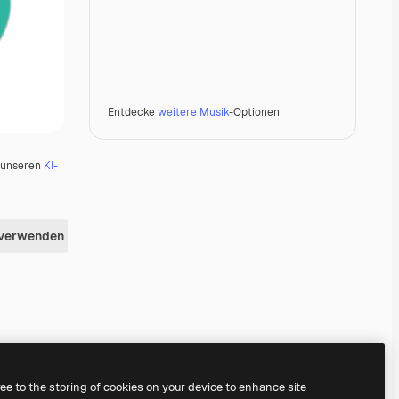
Entdecke
weitere Musik
-Optionen
u unseren
KI-
 verwenden
Premium
Premium
Premium
Premium
ree to the storing of cookies on your device to enhance site