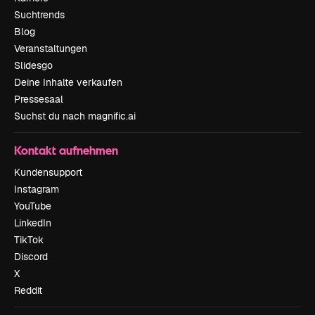
Suchtrends
Blog
Veranstaltungen
Slidesgo
Deine Inhalte verkaufen
Pressesaal
Suchst du nach magnific.ai
Kontakt aufnehmen
Kundensupport
Instagram
YouTube
LinkedIn
TikTok
Discord
X
Reddit