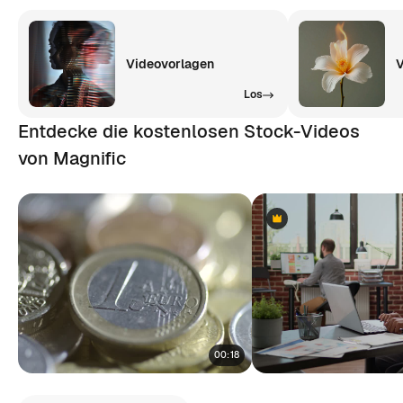
Videovorlagen
V
Los
Entdecke die kostenlosen Stock-Videos
von Magnific
Premium
Premium
00:18