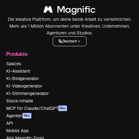
Die kreative Plattform, um deine beste Arbeit zu verwirklichen.
Mehr als 1 Million Abonnenten unter Kreativen, Unternehmen,
Agenturen und Studios.
Deutsch
Produkte
Spaces
KI-Assistent
KI-Bildgenerator
KI-Videogenerator
KI-Stimmengenerator
Stock-Inhalte
MCP für Claude/ChatGPT
Neu
Agenten
Neu
API
Mobile App
Alle Magnific-Tools