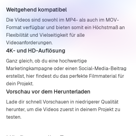
Weitgehend kompatibel
Die Videos sind sowohl im MP4- als auch im MOV-
Format verfügbar und bieten somit ein Höchstmaß an
Flexibilität und Vielseitigkeit für alle
Videoanforderungen.
4K- und HD-Auflösung
Ganz gleich, ob du eine hochwertige
Marketingkampagne oder einen Social-Media-Beitrag
erstellst, hier findest du das perfekte Filmmaterial für
dein Projekt.
Vorschau vor dem Herunterladen
Lade dir schnell Vorschauen in niedrigerer Qualität
herunter, um die Videos zuerst in deinem Projekt zu
testen.