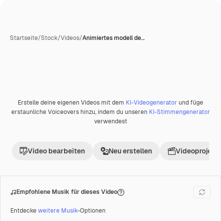
Startseite
/
Stock
/
Videos
/
Animiertes modell de…
Erstelle deine eigenen Videos mit dem
KI-Videogenerator
und füge
Premium
erstaunliche Voiceovers hinzu, indem du unseren
KI-Stimmengenerator
verwendest
Video bearbeiten
Neu erstellen
Videoprojekt 
Empfohlene Musik für dieses Video
Entdecke
weitere Musik
-Optionen