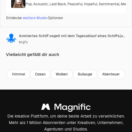
Pop
,
Acoustic
,
Laid Back
,
Peaceful
,
Hopeful
,
Sentimental
,
Melanc
Entdecke
weitere Musik
-Optionen
Animiertes Schiff segelt mit dem Tagesablauf eines Schiffsjungen
brgfx
Vielleicht gefällt dir auch
Premium
Premium
Premium
Premium
Himmel
Ozean
Wolken
Bullauge
Abenteuer
k
Die kreative Plattform, um deine beste Arbeit zu verwirklichen.
Mehr als 1 Million Abonnenten unter Kreativen, Unternehmen,
Agenturen und Studios.