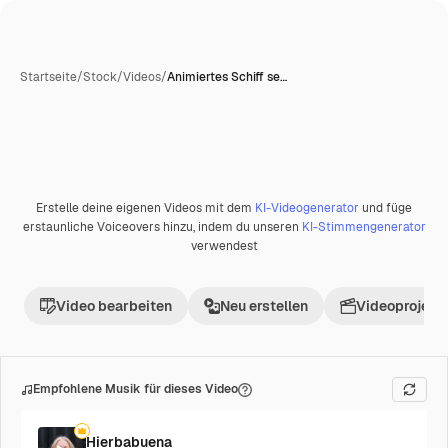
Startseite
/
Stock
/
Videos
/
Animiertes Schiff se…
Erstelle deine eigenen Videos mit dem
KI-Videogenerator
und füge
Premium
erstaunliche Voiceovers hinzu, indem du unseren
KI-Stimmengenerator
verwendest
Video bearbeiten
Neu erstellen
Videoprojekt 
Empfohlene Musik für dieses Video
Hierbabuena