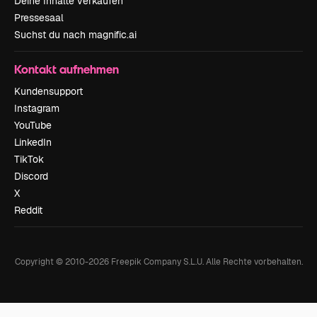
Deine Inhalte verkaufen
Pressesaal
Suchst du nach magnific.ai
Kontakt aufnehmen
Kundensupport
Instagram
YouTube
LinkedIn
TikTok
Discord
X
Reddit
Copyright © 2010-
2026
Freepik Company S.L.U.
Alle Rechte vorbehalten
.