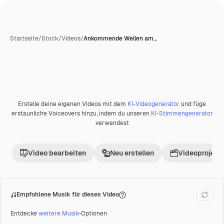
Startseite
/
Stock
/
Videos
/
Ankommende Wellen am…
Erstelle deine eigenen Videos mit dem
KI-Videogenerator
und füge
Premium
erstaunliche Voiceovers hinzu, indem du unseren
KI-Stimmengenerator
verwendest
Video bearbeiten
Neu erstellen
Videoprojekt 
Empfohlene Musik für dieses Video
Entdecke
weitere Musik
-Optionen