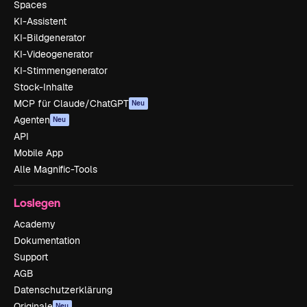
Spaces
KI-Assistent
KI-Bildgenerator
KI-Videogenerator
KI-Stimmengenerator
Stock-Inhalte
MCP für Claude/ChatGPT
Neu
Agenten
Neu
API
Mobile App
Alle Magnific-Tools
Loslegen
Academy
Dokumentation
Support
AGB
Datenschutzerklärung
Originale
Neu