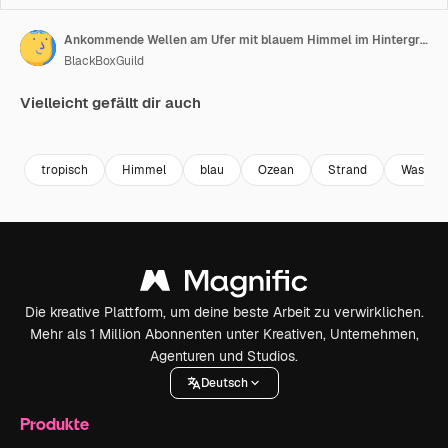
Ankommende Wellen am Ufer mit blauem Himmel im Hintergrund in Caión, Galicien, Spanien
BlackBoxGuild
Vielleicht gefällt dir auch
Premium
Premium
Premium
Premium
tropisch
Himmel
blau
Ozean
Strand
Wasser
Die kreative Plattform, um deine beste Arbeit zu verwirklichen.
Mehr als 1 Million Abonnenten unter Kreativen, Unternehmen,
Agenturen und Studios.
Deutsch
Produkte