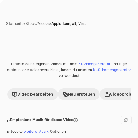
Startseite
/
Stock
/
Videos
/
Apple-Icon, alt, Vin…
Erstelle deine eigenen Videos mit dem
KI-Videogenerator
und füge
Premium
erstaunliche Voiceovers hinzu, indem du unseren
KI-Stimmengenerator
verwendest
Video bearbeiten
Neu erstellen
Videoprojekt 
Empfohlene Musik für dieses Video
Entdecke
weitere Musik
-Optionen