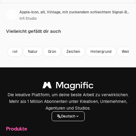
Apple-Icon, alt, Vintage, mit zuckendem schlechtem Signal-Bildschirmeffekt, 4K-Animation, Twitch-Rauschen und Glitch-Loop
Infi Studio
Vielleicht gefällt dir auch
Premium
Premium
Premium
Premium
rot
Natur
Grün
Zeichen
Hintergrund
Weiß
Die kreative Plattform, um deine beste Arbeit zu verwirklichen.
Mehr als 1 Million Abonnenten unter Kreativen, Unternehmen,
Agenturen und Studios.
Deutsch
Produkte