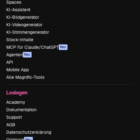
Spaces
KI-Assistent
KI-Bildgenerator
KI-Videogenerator
KI-Stimmengenerator
Stock-Inhalte
MCP für Claude/ChatGPT
Neu
Agenten
Neu
API
Mobile App
Alle Magnific-Tools
Loslegen
Academy
Dokumentation
Support
AGB
Datenschutzerklärung
Originale
Neu