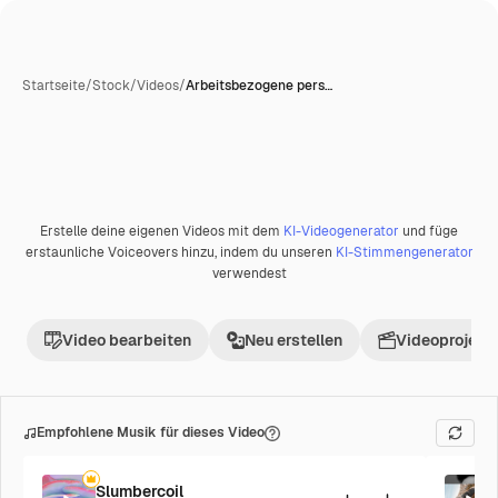
Startseite
/
Stock
/
Videos
/
Arbeitsbezogene pers…
Erstelle deine eigenen Videos mit dem
KI-Videogenerator
und füge
Premium
erstaunliche Voiceovers hinzu, indem du unseren
KI-Stimmengenerator
verwendest
Video bearbeiten
Neu erstellen
Videoprojekt 
Empfohlene Musik für dieses Video
Slumbercoil