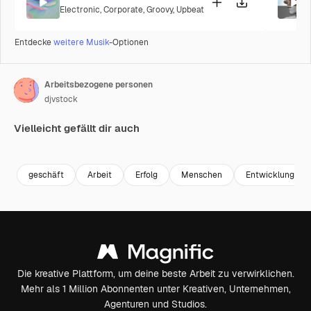
Electronic
,
Corporate
,
Groovy
,
Upbeat
Entdecke
weitere Musik
-Optionen
Arbeitsbezogene personen
djvstock
Vielleicht gefällt dir auch
Premium
Premium
Premium
Premium
geschäft
Arbeit
Erfolg
Menschen
Entwicklung
Die kreative Plattform, um deine beste Arbeit zu verwirklichen.
Mehr als 1 Million Abonnenten unter Kreativen, Unternehmen,
Agenturen und Studios.