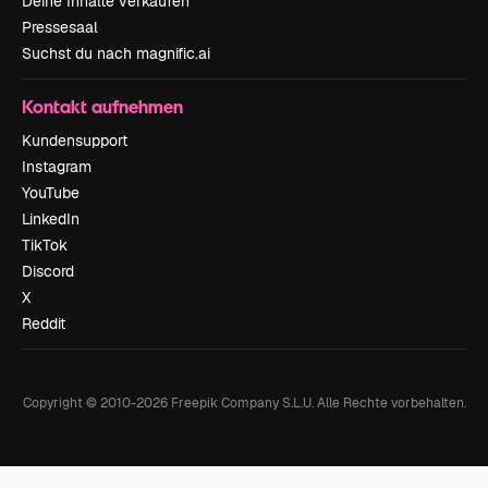
Deine Inhalte verkaufen
Pressesaal
Suchst du nach magnific.ai
Kontakt aufnehmen
Kundensupport
Instagram
YouTube
LinkedIn
TikTok
Discord
X
Reddit
Copyright © 2010-
2026
Freepik Company S.L.U.
Alle Rechte vorbehalten
.