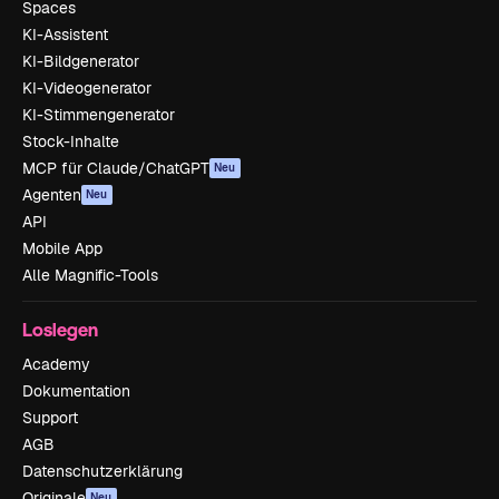
Spaces
KI-Assistent
KI-Bildgenerator
KI-Videogenerator
KI-Stimmengenerator
Stock-Inhalte
MCP für Claude/ChatGPT
Neu
Agenten
Neu
API
Mobile App
Alle Magnific-Tools
Loslegen
Academy
Dokumentation
Support
AGB
Datenschutzerklärung
Originale
Neu