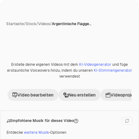
Startseite
/
Stock
/
Videos
/
Argentinische Flagge…
Erstelle deine eigenen Videos mit dem
KI-Videogenerator
und füge
Premium
erstaunliche Voiceovers hinzu, indem du unseren
KI-Stimmengenerator
verwendest
Video bearbeiten
Neu erstellen
Videoprojekt 
Empfohlene Musik für dieses Video
Entdecke
weitere Musik
-Optionen