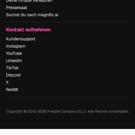
Deine Inhalte verkaufen
Pressesaal
Suchst du nach magnific.ai
Kontakt aufnehmen
Kundensupport
Instagram
YouTube
LinkedIn
TikTok
Discord
X
Reddit
Copyright © 2010-
2026
Freepik Company S.L.U.
Alle Rechte vorbehalten
.