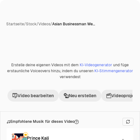
Startseite
/
Stock
/
Videos
/
Asian Businessman We…
Erstelle deine eigenen Videos mit dem
KI-Videogenerator
und füge
Premium
erstaunliche Voiceovers hinzu, indem du unseren
KI-Stimmengenerator
verwendest
Video bearbeiten
Neu erstellen
Videoprojekt 
Empfohlene Musik für dieses Video
Prince Kali