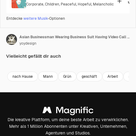
Corporate
,
Children
,
Peaceful
,
Hopeful
,
Melancholic
Entdecke
weitere Musik
-Optionen
Asian Businessman Wearing Business Suit Having Video Call With His Colleagues On Computer While Working At Home.
yoydesign
Vielleicht gefällt dir auch
Premium
Premium
Generiert von KI
Premium
Premium
nach Hause
Mann
Grün
geschäft
Arbeit
sitz
Die kreative Plattform, um deine beste Arbeit zu verwirklichen.
Mehr als 1 Million Abonnenten unter Kreativen, Unternehmen,
Agenturen und Studios.