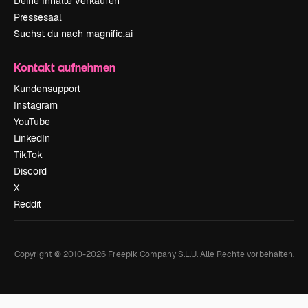
Deine Inhalte verkaufen
Pressesaal
Suchst du nach magnific.ai
Kontakt aufnehmen
Kundensupport
Instagram
YouTube
LinkedIn
TikTok
Discord
X
Reddit
Copyright © 2010-
2026
Freepik Company S.L.U.
Alle Rechte vorbehalten
.