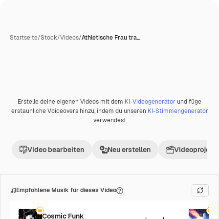
Startseite
/
Stock
/
Videos
/
Athletische Frau tra…
Erstelle deine eigenen Videos mit dem
KI-Videogenerator
und füge
Premium
erstaunliche Voiceovers hinzu, indem du unseren
KI-Stimmengenerator
verwendest
Video bearbeiten
Neu erstellen
Videoprojekt 
Empfohlene Musik für dieses Video
Cosmic Funk
F