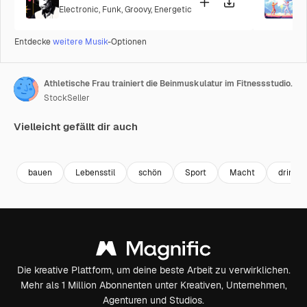
Electronic
,
Funk
,
Groovy
,
Energetic
P
Entdecke
weitere Musik
-Optionen
Athletische Frau trainiert die Beinmuskulatur im Fitnessstudio.
StockSeller
Vielleicht gefällt dir auch
Premium
Premium
Premium
Premium
bauen
Lebensstil
schön
Sport
Macht
drinne
Die kreative Plattform, um deine beste Arbeit zu verwirklichen.
Mehr als 1 Million Abonnenten unter Kreativen, Unternehmen,
Agenturen und Studios.