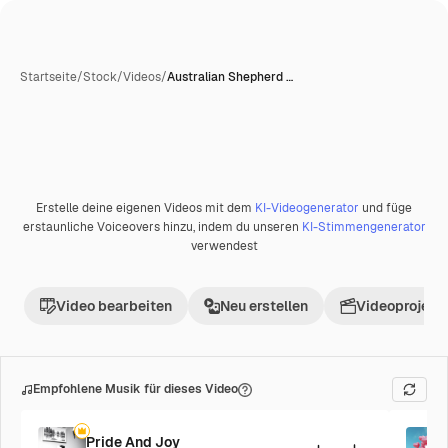
Startseite
/
Stock
/
Videos
/
Australian Shepherd …
Erstelle deine eigenen Videos mit dem
KI-Videogenerator
und füge
Premium
erstaunliche Voiceovers hinzu, indem du unseren
KI-Stimmengenerator
verwendest
Video bearbeiten
Neu erstellen
Videoprojekt 
Empfohlene Musik für dieses Video
Pride And Joy