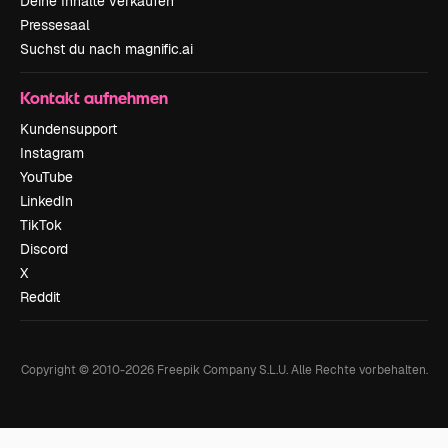
Deine Inhalte verkaufen
Pressesaal
Suchst du nach magnific.ai
Kontakt aufnehmen
Kundensupport
Instagram
YouTube
LinkedIn
TikTok
Discord
X
Reddit
Copyright © 2010-
2026
Freepik Company S.L.U.
Alle Rechte vorbehalten
.