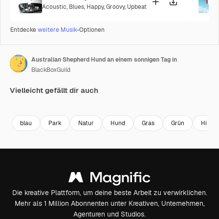
Acoustic
,
Blues
,
Happy
,
Groovy
,
Upbeat
Entdecke
weitere Musik
-Optionen
Australian Shepherd Hund an einem sonnigen Tag in
BlackBoxGuild
Vielleicht gefällt dir auch
Premium
Premium
Premium
Premium
blau
Park
Natur
Hund
Gras
Grün
Hinte
Die kreative Plattform, um deine beste Arbeit zu verwirklichen.
Mehr als 1 Million Abonnenten unter Kreativen, Unternehmen,
Agenturen und Studios.