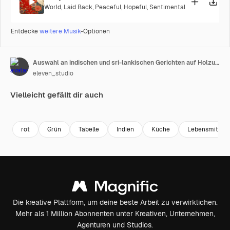
World
,
Laid Back
,
Peaceful
,
Hopeful
,
Sentimental
Entdecke
weitere Musik
-Optionen
Auswahl an indischen und sri-lankischen Gerichten auf Holzuntergrund. Speisen und Vorspeisen der indischen Küche: Reis, Linsen, Paneer, Samosa, Gewürze, Masala. Schalen und Teller mit indischem Essen, Hähnchen in der Draufsicht. Hochwertiges 4K-Filmmaterial.
eleven_studio
Vielleicht gefällt dir auch
Premium
Premium
Premium
Premium
rot
Grün
Tabelle
Indien
Küche
Lebensmittel
Die kreative Plattform, um deine beste Arbeit zu verwirklichen.
Mehr als 1 Million Abonnenten unter Kreativen, Unternehmen,
Agenturen und Studios.