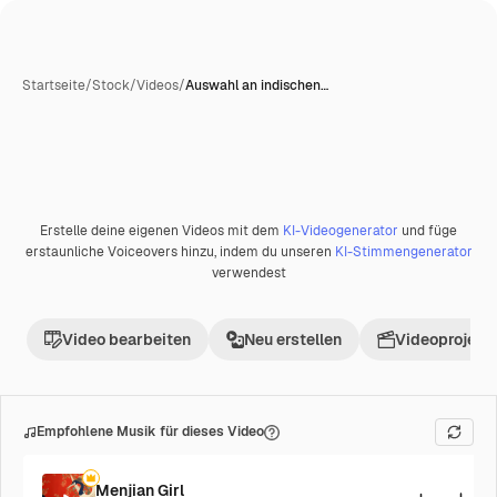
Startseite
/
Stock
/
Videos
/
Auswahl an indischen…
Erstelle deine eigenen Videos mit dem
KI-Videogenerator
und füge
Premium
erstaunliche Voiceovers hinzu, indem du unseren
KI-Stimmengenerator
verwendest
Video bearbeiten
Neu erstellen
Videoprojekt 
Empfohlene Musik für dieses Video
Menjian Girl