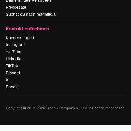
Deine Inhalte verkaufen
Pressesaal
Suchst du nach magnific.ai
Kontakt aufnehmen
Kundensupport
Instagram
YouTube
LinkedIn
TikTok
Discord
X
Reddit
Copyright © 2010-
2026
Freepik Company S.L.U.
Alle Rechte vorbehalten
.