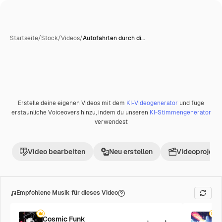
Startseite
/
Stock
/
Videos
/
Autofahrten durch di…
Erstelle deine eigenen Videos mit dem
KI-Videogenerator
und füge
Premium
erstaunliche Voiceovers hinzu, indem du unseren
KI-Stimmengenerator
verwendest
Video bearbeiten
Neu erstellen
Videoprojekt 
Empfohlene Musik für dieses Video
Cosmic Funk
F