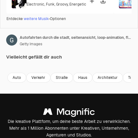
Electronic
,
Funk
,
Groovy
,
Energetic
P
Entdecke
weitere Musik
-Optionen
Autofahrten durch die stadt, seitenansicht, loop-animation, flacher design-hintergrund
Getty Images
Vielleicht gefällt dir auch
Premium
Premium
Premium
Premium
Auto
Verkehr
Straße
Haus
Architektur
Trans
Die kreative Plattform, um deine beste Arbeit zu verwirklichen.
Mehr als 1 Million Abonnenten unter Kreativen, Unternehmen,
Agenturen und Studios.