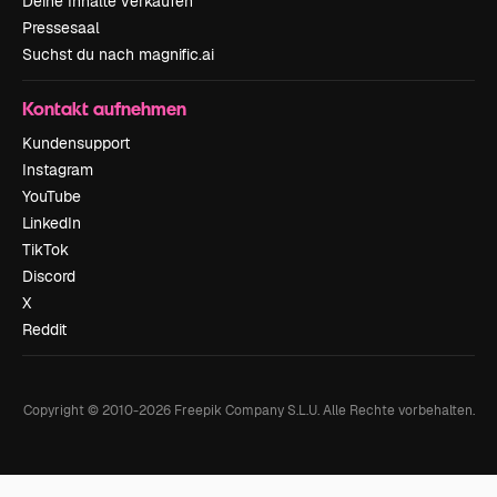
Deine Inhalte verkaufen
Pressesaal
Suchst du nach magnific.ai
Kontakt aufnehmen
Kundensupport
Instagram
YouTube
LinkedIn
TikTok
Discord
X
Reddit
Copyright © 2010-
2026
Freepik Company S.L.U.
Alle Rechte vorbehalten
.