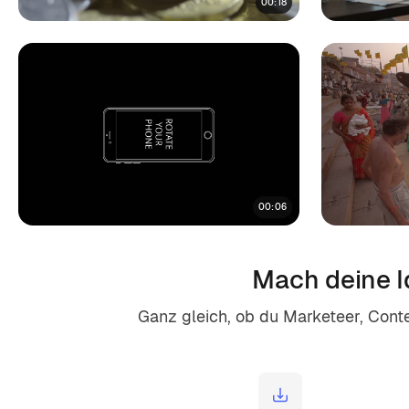
00:18
00:06
Mach deine I
Ganz gleich, ob du Marketeer, Cont