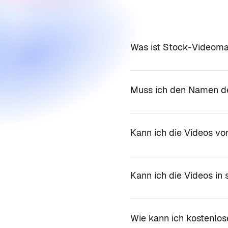
Was ist Stock-Videoma
Muss ich den Namen d
Kann ich die Videos vo
Kann ich die Videos i
Wie kann ich kostenlos