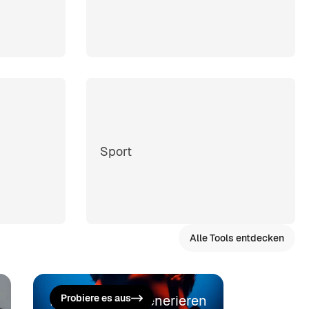
Sport
Alle Tools entdecken
Ein Voiceover generieren
Probiere es aus