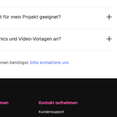
t für mein Projekt geeignet?
hics und Video-Vorlagen an?
onen benötigst,
bitte kontaktiere uns
hmen
Kontakt aufnehmen
Kundensupport