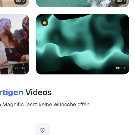
00:10
00:11
Premium
Premium
00:30
00:10
tigen
Videos
 Magnific lässt keine Wünsche offen