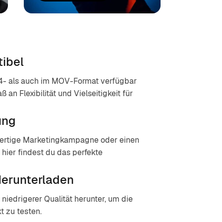
ibel
4- als auch im MOV-Format verfügbar
an Flexibilität und Vielseitigkeit für
ung
wertige Marketingkampagne oder einen
 hier findest du das perfekte
erunterladen
 niedrigerer Qualität herunter, um die
t zu testen.