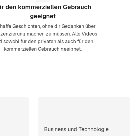
ür den kommerziellen Gebrauch
geeignet
haffe Geschichten, ohne dir Gedanken über
Lizenzierung machen zu müssen. Alle Videos
d sowohl für den privaten als auch für den
kommerziellen Gebrauch geeignet.
Business und Technologie