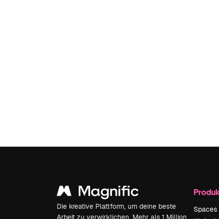
Produk
Die kreative Plattform, um deine beste
Spaces
Arbeit zu verwirklichen. Mehr als 1 Million