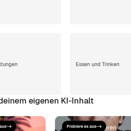
ltungen
Essen und Trinken
 deinem eigenen KI-Inhalt
or
 aus
Video hochskalieren
Probiere es aus