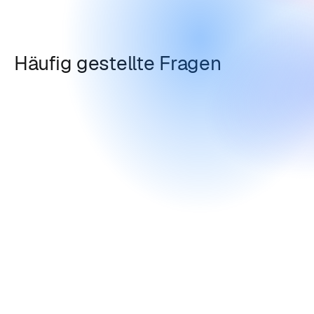
Häufig gestellte Fragen