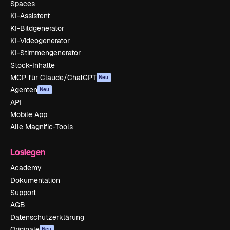
Spaces
KI-Assistent
KI-Bildgenerator
KI-Videogenerator
KI-Stimmengenerator
Stock-Inhalte
MCP für Claude/ChatGPT
Neu
Agenten
Neu
API
Mobile App
Alle Magnific-Tools
Loslegen
Academy
Dokumentation
Support
AGB
Datenschutzerklärung
Originale
Neu