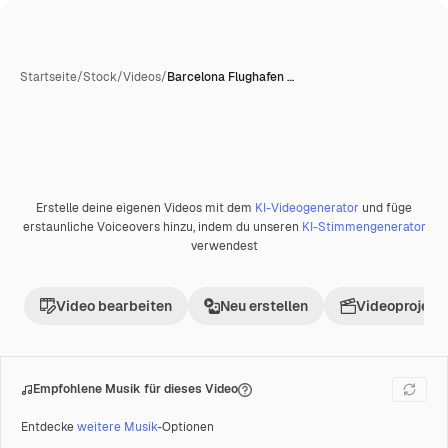
Startseite
/
Stock
/
Videos
/
Barcelona Flughafen …
Erstelle deine eigenen Videos mit dem
KI-Videogenerator
und füge
Premium
erstaunliche Voiceovers hinzu, indem du unseren
KI-Stimmengenerator
verwendest
Video bearbeiten
Neu erstellen
Videoprojekt 
Empfohlene Musik für dieses Video
Entdecke
weitere Musik
-Optionen