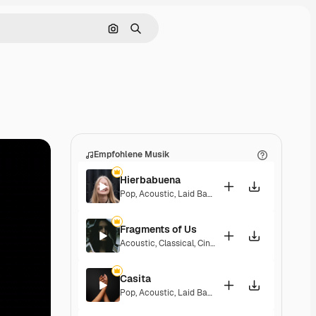
Nach Bild suchen
Suchen
Empfohlene Musik
Hierbabuena
Pop
,
Acoustic
,
Laid Back
,
Peaceful
,
Hopeful
,
Sent
Fragments of Us
Acoustic
,
Classical
,
Cinematic
,
Dramatic
,
Peacefu
Casita
Pop
,
Acoustic
,
Laid Back
,
Peaceful
,
Hopeful
,
Sent