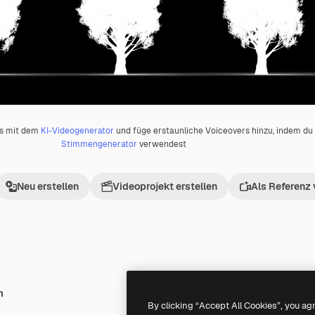
os mit dem
KI-Videogenerator
und füge erstaunliche Voiceovers hinzu, indem d
Stimmengenerator
verwendest
Neu erstellen
Videoprojekt erstellen
Als Referenz
h
Premium
Premium
By clicking “Accept All Cookies”, you ag