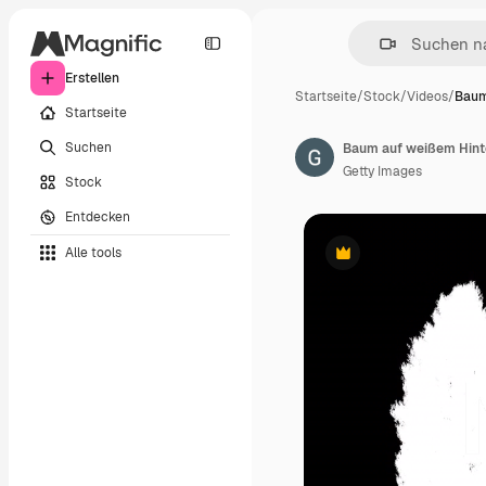
Erstellen
Startseite
/
Stock
/
Videos
/
Baum
Startseite
Suchen
Baum auf weißem Hint
Getty Images
Stock
Entdecken
Alle tools
Premium