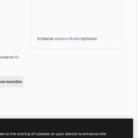
Entdecke
weitere Musik
-Optionen
u unseren
KI-
 verwenden
Premium
Premium
Premium
Premium
ree to the storing of cookies on your device to enhance site