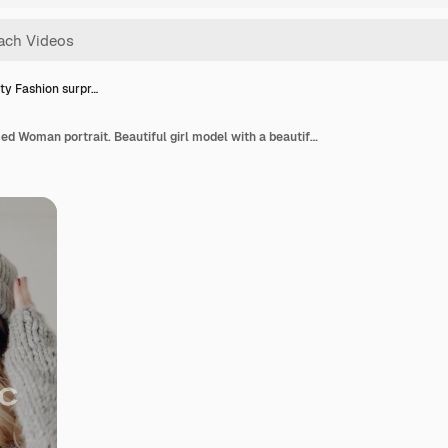
ty Fashion surpr…
Beauty Fashion surprised Woman portrait. Beautiful girl model with a beautiful make-up came out. Emotions. Isolated over white background Vertical video