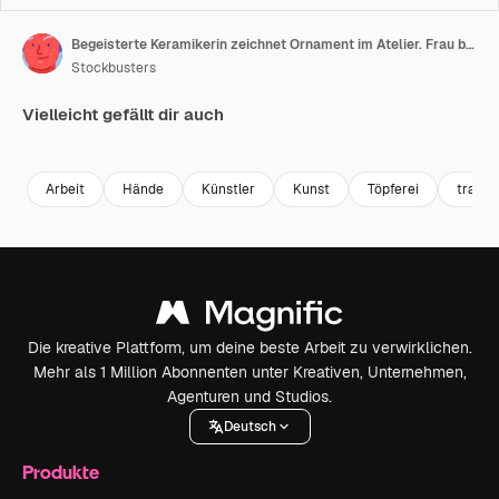
Begeisterte Keramikerin zeichnet Ornament im Atelier. Frau bei Handwerksarbeit in der Werkstatt.
Stockbusters
Vielleicht gefällt dir auch
Premium
Premium
Premium
Premium
Arbeit
Hände
Künstler
Kunst
Töpferei
traditi
Die kreative Plattform, um deine beste Arbeit zu verwirklichen.
Mehr als 1 Million Abonnenten unter Kreativen, Unternehmen,
Agenturen und Studios.
Deutsch
Produkte