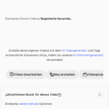
Startseite
/
Stock
/
Videos
/
Begeisterte Keramike…
Erstelle deine eigenen Videos mit dem
KI-Videogenerator
und füge
Premium
erstaunliche Voiceovers hinzu, indem du unseren
KI-Stimmengenerator
verwendest
Video bearbeiten
Neu erstellen
Videoprojekt 
Empfohlene Musik für dieses Video
Entdecke
weitere Musik
-Optionen