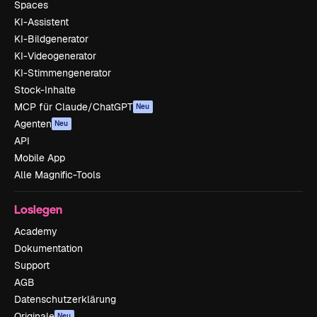
Spaces
KI-Assistent
KI-Bildgenerator
KI-Videogenerator
KI-Stimmengenerator
Stock-Inhalte
MCP für Claude/ChatGPT
Neu
Agenten
Neu
API
Mobile App
Alle Magnific-Tools
Loslegen
Academy
Dokumentation
Support
AGB
Datenschutzerklärung
Originale
Neu