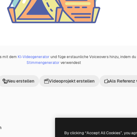
os mit dem
KI-Videogenerator
und füge erstaunliche Voiceovers hinzu, indem d
Stimmengenerator
verwendest
Neu erstellen
Videoprojekt erstellen
Als Referenz
h
Premium
Premium
By clicking “Accept All Cookies”, you ag