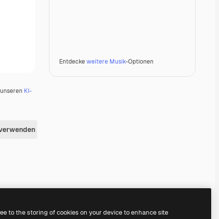
Entdecke
weitere Musik
-Optionen
u unseren
KI-
 verwenden
Premium
Premium
Generiert von KI
ree to the storing of cookies on your device to enhance site