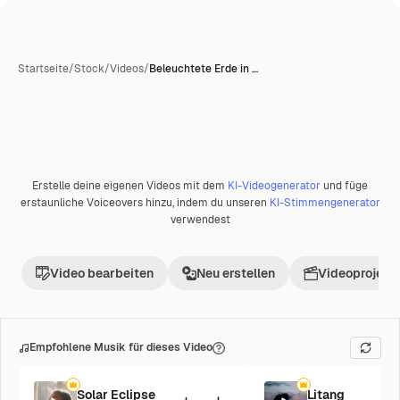
Startseite
/
Stock
/
Videos
/
Beleuchtete Erde in …
Erstelle deine eigenen Videos mit dem
KI-Videogenerator
und füge
Premium
erstaunliche Voiceovers hinzu, indem du unseren
KI-Stimmengenerator
verwendest
Video bearbeiten
Neu erstellen
Videoprojekt 
Empfohlene Musik für dieses Video
Solar Eclipse
Litang