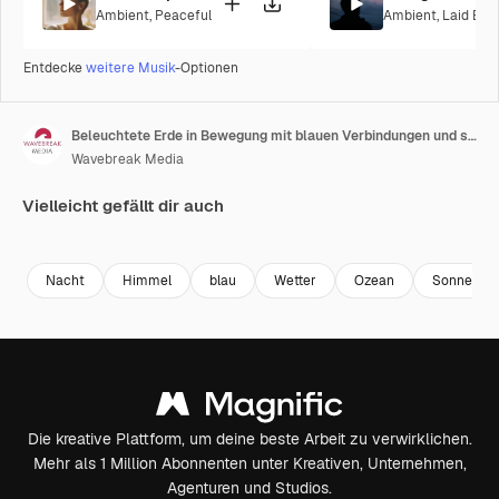
Ambient
,
Peaceful
Ambient
,
Laid Bac
Entdecke
weitere Musik
-Optionen
Beleuchtete Erde in Bewegung mit blauen Verbindungen und sich bewegenden Wolken, Erdbild mit freundlicher Genehmigung der Nasa
Wavebreak Media
Vielleicht gefällt dir auch
Premium
Premium
Premium
Premium
Nacht
Himmel
blau
Wetter
Ozean
Sonne
Die kreative Plattform, um deine beste Arbeit zu verwirklichen.
Mehr als 1 Million Abonnenten unter Kreativen, Unternehmen,
Agenturen und Studios.