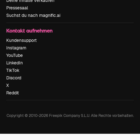
Deine Inhalte verkaufen
Pressesaal
Suchst du nach magnific.ai
Kontakt aufnehmen
Kundensupport
Instagram
YouTube
LinkedIn
TikTok
Discord
X
Reddit
Copyright © 2010-
2026
Freepik Company S.L.U.
Alle Rechte vorbehalten
.