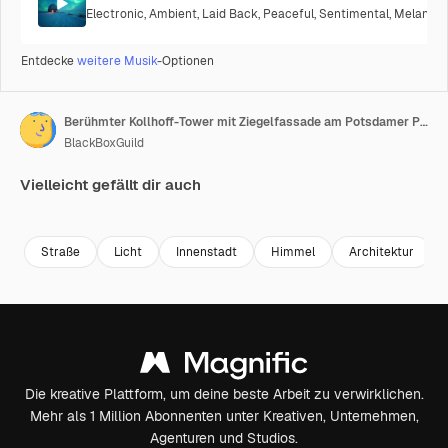
Electronic
,
Ambient
,
Laid Back
,
Peaceful
,
Sentimental
,
Melancho
Entdecke
weitere Musik
-Optionen
Berühmter Kollhoff-Tower mit Ziegelfassade am Potsdamer Platz in Berlin
BlackBoxGuild
Vielleicht gefällt dir auch
Premium
Premium
Premium
Premium
Straße
Licht
Innenstadt
Himmel
Architektur
Die kreative Plattform, um deine beste Arbeit zu verwirklichen.
Mehr als 1 Million Abonnenten unter Kreativen, Unternehmen,
Agenturen und Studios.