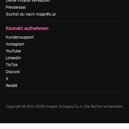
Deine Inhalte verkaufen
Pressesaal
Suchst du nach magnific.ai
Kontakt aufnehmen
Kundensupport
Instagram
YouTube
LinkedIn
TikTok
Discord
X
Reddit
Copyright © 2010-
2026
Freepik Company S.L.U.
Alle Rechte vorbehalten
.