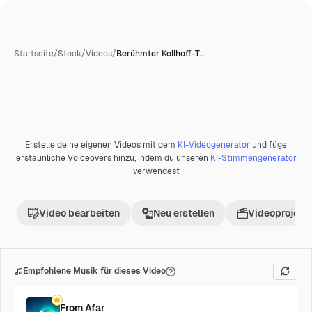
Startseite
/
Stock
/
Videos
/
Berühmter Kollhoff-T…
Erstelle deine eigenen Videos mit dem
KI-Videogenerator
und füge
Premium
erstaunliche Voiceovers hinzu, indem du unseren
KI-Stimmengenerator
verwendest
Video bearbeiten
Neu erstellen
Videoprojekt 
Empfohlene Musik für dieses Video
From Afar