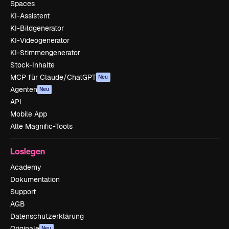
Spaces
KI-Assistent
KI-Bildgenerator
KI-Videogenerator
KI-Stimmengenerator
Stock-Inhalte
MCP für Claude/ChatGPT
Neu
Agenten
Neu
API
Mobile App
Alle Magnific-Tools
Loslegen
Academy
Dokumentation
Support
AGB
Datenschutzerklärung
Originale
Neu