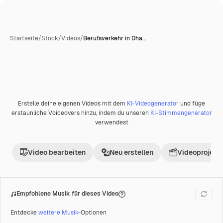
Startseite
/
Stock
/
Videos
/
Berufsverkehr in Dha…
Erstelle deine eigenen Videos mit dem
KI-Videogenerator
und füge
Premium
erstaunliche Voiceovers hinzu, indem du unseren
KI-Stimmengenerator
verwendest
Video bearbeiten
Neu erstellen
Videoprojekt 
Empfohlene Musik für dieses Video
Entdecke
weitere Musik
-Optionen