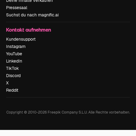
Deine Inhalte verkaufen
Pressesaal
Suchst du nach magnific.ai
Kontakt aufnehmen
Kundensupport
Instagram
YouTube
LinkedIn
TikTok
Discord
X
Reddit
Copyright © 2010-
2026
Freepik Company S.L.U.
Alle Rechte vorbehalten
.