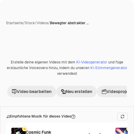
Startseite
/
Stock
/
Videos
/
Bewegter abstrakter …
Erstelle deine eigenen Videos mit dem
KI-Videogenerator
und füge
Premium
erstaunliche Voiceovers hinzu, indem du unseren
KI-Stimmengenerator
verwendest
Video bearbeiten
Neu erstellen
Videoprojekt 
Empfohlene Musik für dieses Video
Cosmic Funk
F