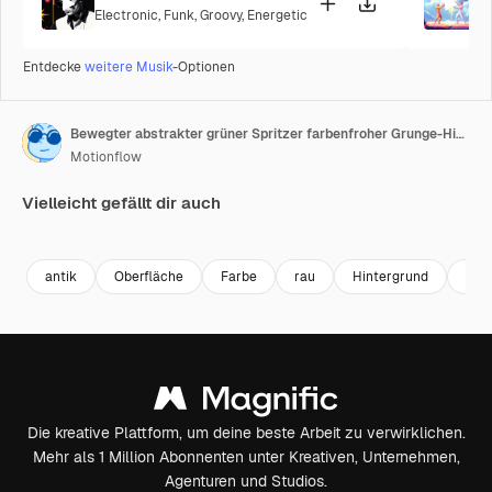
Electronic
,
Funk
,
Groovy
,
Energetic
P
Entdecke
weitere Musik
-Optionen
Bewegter abstrakter grüner Spritzer farbenfroher Grunge-Hintergrund 1
Motionflow
Vielleicht gefällt dir auch
Premium
Premium
Premium
Premium
antik
Oberfläche
Farbe
rau
Hintergrund
Text
Die kreative Plattform, um deine beste Arbeit zu verwirklichen.
Mehr als 1 Million Abonnenten unter Kreativen, Unternehmen,
Agenturen und Studios.