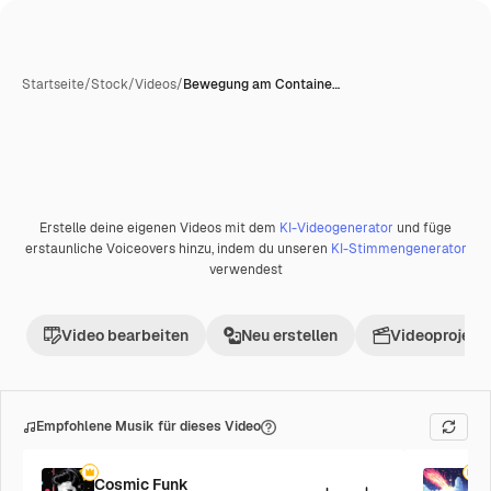
Startseite
/
Stock
/
Videos
/
Bewegung am Containe…
Erstelle deine eigenen Videos mit dem
KI-Videogenerator
und füge
Premium
erstaunliche Voiceovers hinzu, indem du unseren
KI-Stimmengenerator
verwendest
Video bearbeiten
Neu erstellen
Videoprojekt 
Empfohlene Musik für dieses Video
Cosmic Funk
F