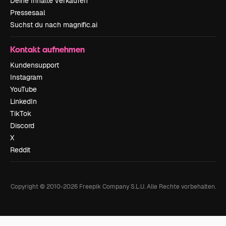
Deine Inhalte verkaufen
Pressesaal
Suchst du nach magnific.ai
Kontakt aufnehmen
Kundensupport
Instagram
YouTube
LinkedIn
TikTok
Discord
X
Reddit
Copyright © 2010-
2026
Freepik Company S.L.U.
Alle Rechte vorbehalten
.