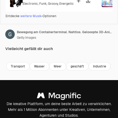
Electronic
,
Funk
,
Groovy
,
Energetic
P
Entdecke
weitere Musik
-Optionen
Bewegung am Containerterminal. Nahtlos. Gelooopte 3D-Animation von bunten Containerreihen. Transportgeschäft und Logistikkonzept.
Getty Images
Vielleicht gefällt dir auch
Premium
Premium
Premium
Premium
Transport
Wasser
Meer
geschäft
Industrie
i
Die kreative Plattform, um deine beste Arbeit zu verwirklichen.
Mehr als 1 Million Abonnenten unter Kreativen, Unternehmen,
Agenturen und Studios.