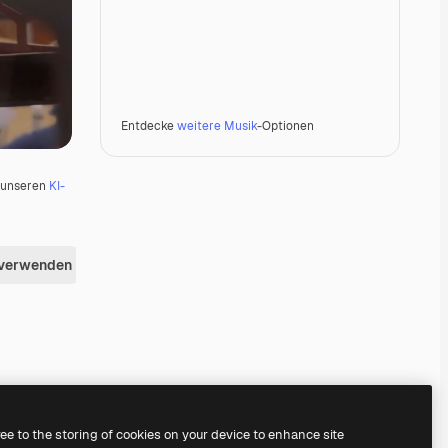
Entdecke
weitere Musik
-Optionen
u unseren
KI-
 verwenden
Premium
Premium
Premium
Premium
ree to the storing of cookies on your device to enhance site