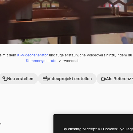
os mit dem
KI-Videogenerator
und füge erstaunliche Voiceovers hinzu, indem d
Stimmengenerator
verwendest
Neu erstellen
Videoprojekt erstellen
Als Referenz
h
Premium
Premium
By clicking “Accept All Cookies”, you ag