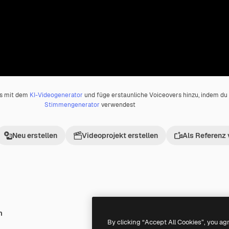
os mit dem
KI-Videogenerator
und füge erstaunliche Voiceovers hinzu, indem d
Stimmengenerator
verwendest
Neu erstellen
Videoprojekt erstellen
Als Referenz
h
Premium
Premium
By clicking “Accept All Cookies”, you ag