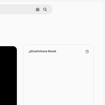
Nach Bild suchen
Suchen
Empfohlene Musik