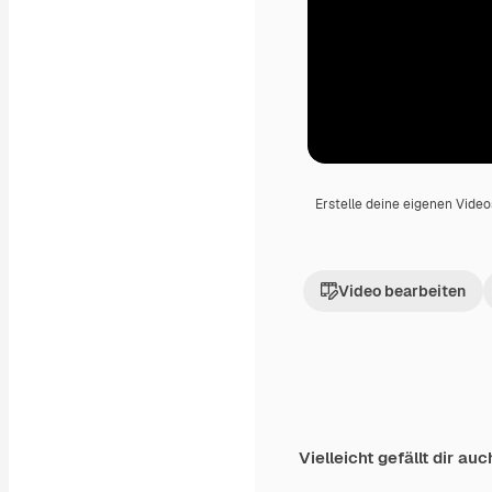
Erstelle deine eigenen Vide
Video bearbeiten
Vielleicht gefällt dir auc
Premium
Premium