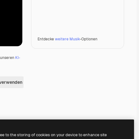
Entdecke
weitere Musik
-Optionen
u unseren
KI-
 verwenden
Premium
Premium
Premium
Premium
ree to the storing of cookies on your device to enhance site