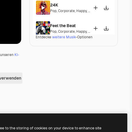
24K
Pop
,
Corporate
,
Happy
,
Energetic
,
Playful
,
Exciting
Feel the Beat
Pop
,
Corporate
,
Happy
,
Groovy
,
Energetic
,
Exciting
Entdecke
weitere Musik
-Optionen
Dominion
Pop
,
Electronic
,
Corporate
,
Happy
,
Groovy
,
Energet
u unseren
KI-
Visionary Connection
Corporate
,
Happy
,
Energetic
 verwenden
A Different Life
Pop
,
Corporate
,
Happy
,
Groovy
,
Energetic
Epic Spark
Classical
,
Corporate
,
Epic
,
Energetic
Premium
Premium
Premium
Premium
ree to the storing of cookies on your device to enhance site