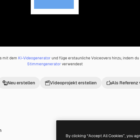
os mit dem
KI-Videogenerator
und füge erstaunliche Voiceovers hinzu, indem d
Stimmengenerator
verwendest
Neu erstellen
Videoprojekt erstellen
Als Referenz
h
Premium
Premium
By clicking “Accept All Cookies”, you ag