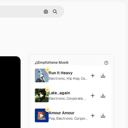
Nach Bild suchen
Suchen
Empfohlene Musik
Run It Heavy
Electronic
,
Hip Hop
,
Corporate
,
Epic
,
Energetic
Late...again
Electronic
,
Corporate
,
Energetic
,
Hopeful
Amour Amour
Pop
,
Electronic
,
Corporate
,
Groovy
,
Energetic