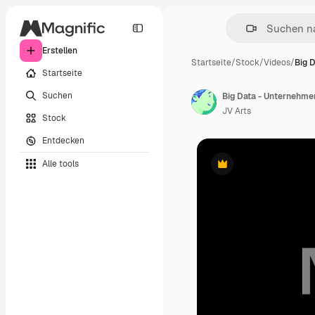
Erstellen
Startseite
/
Stock
/
Videos
/
Big 
Startseite
Suchen
Big Data - Unternehme
JV Arts
Stock
Entdecken
Alle tools
Premium