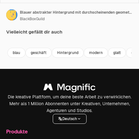
Blauer abstrakter Hintergrund mit durchscheinenden geometrischen Formen und überlappenden diagonalen Dreiecken, Kulisse für Unternehmens-, Nachrichten-, Technologie- und Präsentationsthemen
BlackBoxGuild
Vielleicht gefällt dir auch
Premium
Premium
Premium
Premium
blau
geschäft
Hintergrund
modern
glatt
eleg
Die kreative Plattform, um deine beste Arbeit zu verwirklichen.
Mehr als 1 Million Abonnenten unter Kreativen, Unternehmen,
Agenturen und Studios.
Deutsch
Produkte