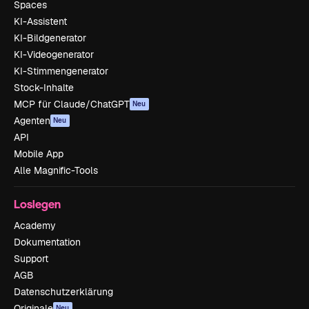
Spaces
KI-Assistent
KI-Bildgenerator
KI-Videogenerator
KI-Stimmengenerator
Stock-Inhalte
MCP für Claude/ChatGPT
Neu
Agenten
Neu
API
Mobile App
Alle Magnific-Tools
Loslegen
Academy
Dokumentation
Support
AGB
Datenschutzerklärung
Originale
Neu