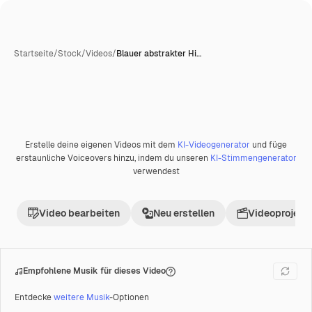
Startseite
/
Stock
/
Videos
/
Blauer abstrakter Hi…
Erstelle deine eigenen Videos mit dem
KI-Videogenerator
und füge
Premium
erstaunliche Voiceovers hinzu, indem du unseren
KI-Stimmengenerator
verwendest
Video bearbeiten
Neu erstellen
Videoprojekt 
Empfohlene Musik für dieses Video
Entdecke
weitere Musik
-Optionen