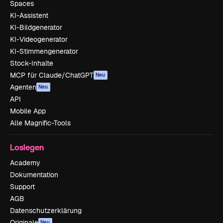
Spaces
KI-Assistent
KI-Bildgenerator
KI-Videogenerator
KI-Stimmengenerator
Stock-Inhalte
MCP für Claude/ChatGPT
Neu
Agenten
Neu
API
Mobile App
Alle Magnific-Tools
Loslegen
Academy
Dokumentation
Support
AGB
Datenschutzerklärung
Originale
Neu