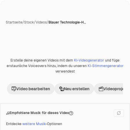
Startseite
/
Stock
/
Videos
/
Blauer Technologie-H…
Erstelle deine eigenen Videos mit dem
KI-Videogenerator
und füge
Premium
erstaunliche Voiceovers hinzu, indem du unseren
KI-Stimmengenerator
verwendest
Video bearbeiten
Neu erstellen
Videoprojekt 
Empfohlene Musik für dieses Video
Entdecke
weitere Musik
-Optionen