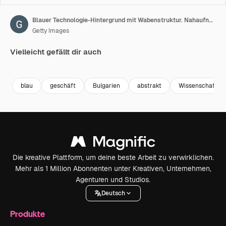
Blauer Technologie-Hintergrund mit Wabenstruktur. Nahaufnahme. Nahtlose Schleife.
Getty Images
Vielleicht gefällt dir auch
Premium
Premium
Premium
Premium
blau
geschäft
Bulgarien
abstrakt
Wissenschaft
Die kreative Plattform, um deine beste Arbeit zu verwirklichen.
Mehr als 1 Million Abonnenten unter Kreativen, Unternehmen,
Agenturen und Studios.
Deutsch
Produkte