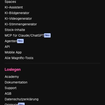
Spaces
KI-Assistent
KI-Bildgenerator
KI-Videogenerator
KI-Stimmengenerator
Stock-Inhalte
MCP für Claude/ChatGPT
Neu
Agenten
Neu
API
Mobile App
Alle Magnific-Tools
Loslegen
Academy
Dokumentation
Support
AGB
Datenschutzerklärung
Originale
Neu