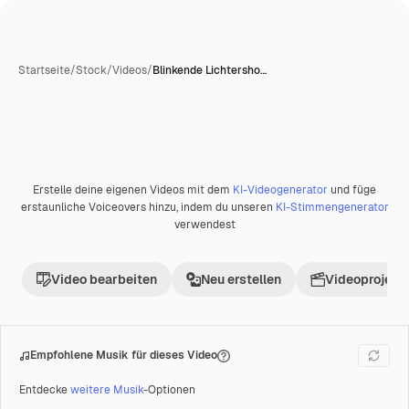
Startseite
/
Stock
/
Videos
/
Blinkende Lichtersho…
Erstelle deine eigenen Videos mit dem
KI-Videogenerator
und füge
Premium
erstaunliche Voiceovers hinzu, indem du unseren
KI-Stimmengenerator
verwendest
Video bearbeiten
Neu erstellen
Videoprojekt 
Empfohlene Musik für dieses Video
Entdecke
weitere Musik
-Optionen