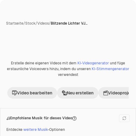
Startseite
/
Stock
/
Videos
/
Blitzende Lichter VJ…
Erstelle deine eigenen Videos mit dem
KI-Videogenerator
und füge
Premium
erstaunliche Voiceovers hinzu, indem du unseren
KI-Stimmengenerator
verwendest
Video bearbeiten
Neu erstellen
Videoprojekt 
Empfohlene Musik für dieses Video
Entdecke
weitere Musik
-Optionen