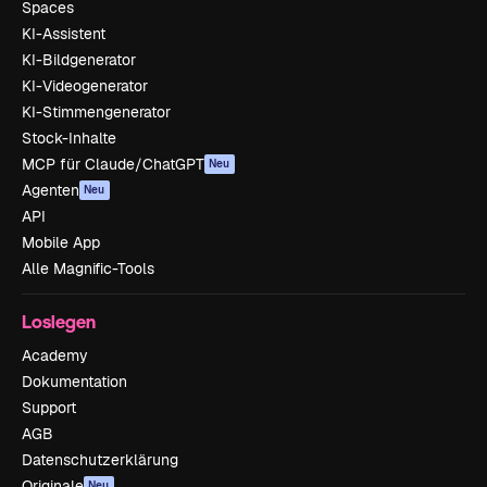
Spaces
KI-Assistent
KI-Bildgenerator
KI-Videogenerator
KI-Stimmengenerator
Stock-Inhalte
MCP für Claude/ChatGPT
Neu
Agenten
Neu
API
Mobile App
Alle Magnific-Tools
Loslegen
Academy
Dokumentation
Support
AGB
Datenschutzerklärung
Originale
Neu