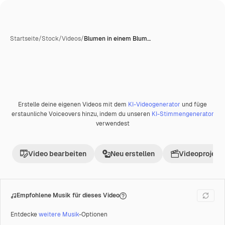
Startseite
/
Stock
/
Videos
/
Blumen in einem Blum…
Erstelle deine eigenen Videos mit dem
KI-Videogenerator
und füge
Premium
erstaunliche Voiceovers hinzu, indem du unseren
KI-Stimmengenerator
verwendest
Video bearbeiten
Neu erstellen
Videoprojekt 
Empfohlene Musik für dieses Video
Entdecke
weitere Musik
-Optionen