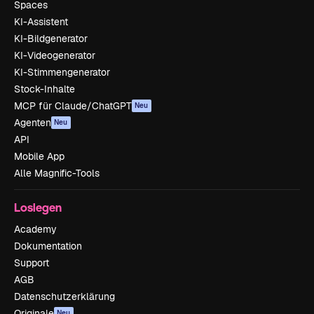
Spaces
KI-Assistent
KI-Bildgenerator
KI-Videogenerator
KI-Stimmengenerator
Stock-Inhalte
MCP für Claude/ChatGPT
Neu
Agenten
Neu
API
Mobile App
Alle Magnific-Tools
Loslegen
Academy
Dokumentation
Support
AGB
Datenschutzerklärung
Originale
Neu