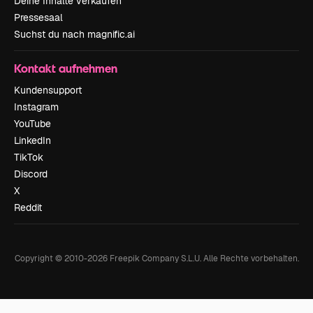
Deine Inhalte verkaufen
Pressesaal
Suchst du nach magnific.ai
Kontakt aufnehmen
Kundensupport
Instagram
YouTube
LinkedIn
TikTok
Discord
X
Reddit
Copyright © 2010-
2026
Freepik Company S.L.U.
Alle Rechte vorbehalten
.