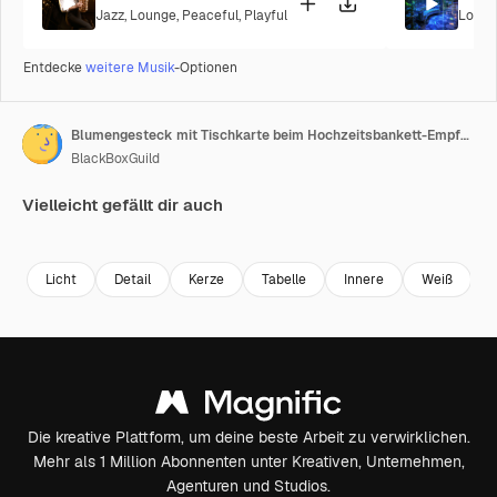
Jazz
,
Lounge
,
Peaceful
,
Playful
Loung
Entdecke
weitere Musik
-Optionen
Blumengesteck mit Tischkarte beim Hochzeitsbankett-Empfang
BlackBoxGuild
Vielleicht gefällt dir auch
Premium
Premium
Premium
Premium
Licht
Detail
Kerze
Tabelle
Innere
Weiß
Die kreative Plattform, um deine beste Arbeit zu verwirklichen.
Mehr als 1 Million Abonnenten unter Kreativen, Unternehmen,
Agenturen und Studios.