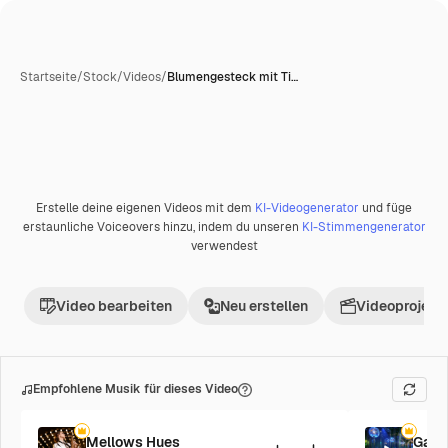
Startseite
/
Stock
/
Videos
/
Blumengesteck mit Ti…
Erstelle deine eigenen Videos mit dem
KI-Videogenerator
und füge
Premium
erstaunliche Voiceovers hinzu, indem du unseren
KI-Stimmengenerator
verwendest
Video bearbeiten
Neu erstellen
Videoprojekt 
Empfohlene Musik für dieses Video
Mellows Hues
Galac