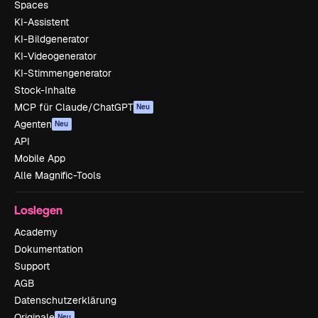
Spaces
KI-Assistent
KI-Bildgenerator
KI-Videogenerator
KI-Stimmengenerator
Stock-Inhalte
MCP für Claude/ChatGPT
Neu
Agenten
Neu
API
Mobile App
Alle Magnific-Tools
Loslegen
Academy
Dokumentation
Support
AGB
Datenschutzerklärung
Originale
Neu