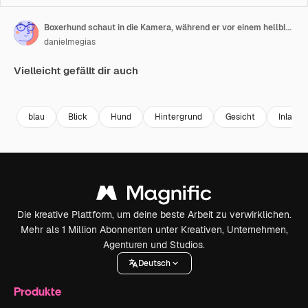
Boxerhund schaut in die Kamera, während er vor einem hellblauen Hintergrund steht.
danielmegias
Vielleicht gefällt dir auch
Premium
Premium
Premium
Premium
blau
Blick
Hund
Hintergrund
Gesicht
Inland
Die kreative Plattform, um deine beste Arbeit zu verwirklichen.
Mehr als 1 Million Abonnenten unter Kreativen, Unternehmen,
Agenturen und Studios.
Deutsch
Produkte