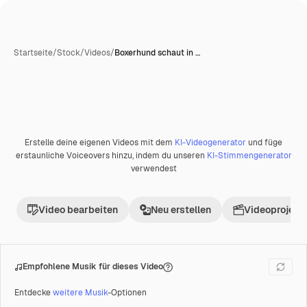
Startseite
/
Stock
/
Videos
/
Boxerhund schaut in …
Erstelle deine eigenen Videos mit dem
KI-Videogenerator
und füge
Premium
erstaunliche Voiceovers hinzu, indem du unseren
KI-Stimmengenerator
verwendest
Video bearbeiten
Neu erstellen
Videoprojekt 
Empfohlene Musik für dieses Video
Entdecke
weitere Musik
-Optionen