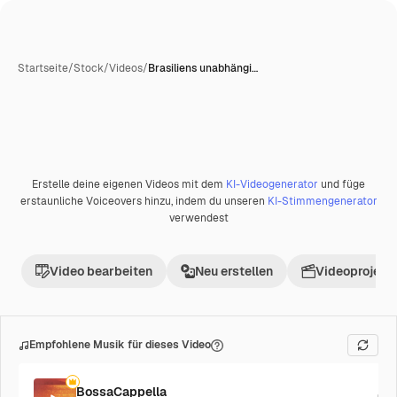
Startseite
/
Stock
/
Videos
/
Brasiliens unabhängi…
Erstelle deine eigenen Videos mit dem
KI-Videogenerator
und füge
Premium
erstaunliche Voiceovers hinzu, indem du unseren
KI-Stimmengenerator
verwendest
Video bearbeiten
Neu erstellen
Videoprojekt 
Empfohlene Musik für dieses Video
BossaCappella