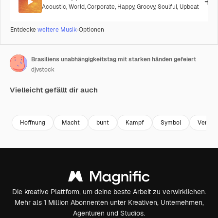
Acoustic
,
World
,
Corporate
,
Happy
,
Groovy
,
Soulful
,
Upbeat
Entdecke
weitere Musik
-Optionen
Brasiliens unabhängigkeitstag mit starken händen gefeiert
djvstock
Vielleicht gefällt dir auch
Premium
Premium
Premium
Premium
Generiert v
Hoffnung
Macht
bunt
Kampf
Symbol
Veränd
Die kreative Plattform, um deine beste Arbeit zu verwirklichen.
Mehr als 1 Million Abonnenten unter Kreativen, Unternehmen,
Agenturen und Studios.