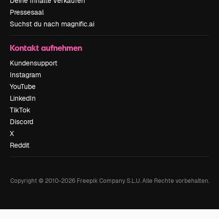
Deine Inhalte verkaufen
Pressesaal
Suchst du nach magnific.ai
Kontakt aufnehmen
Kundensupport
Instagram
YouTube
LinkedIn
TikTok
Discord
X
Reddit
Copyright © 2010-
2026
Freepik Company S.L.U.
Alle Rechte vorbehalten
.