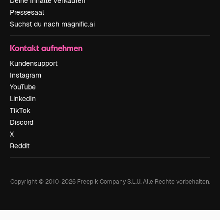
Deine Inhalte verkaufen
Pressesaal
Suchst du nach magnific.ai
Kontakt aufnehmen
Kundensupport
Instagram
YouTube
LinkedIn
TikTok
Discord
X
Reddit
Copyright © 2010-
2026
Freepik Company S.L.U.
Alle Rechte vorbehalten
.