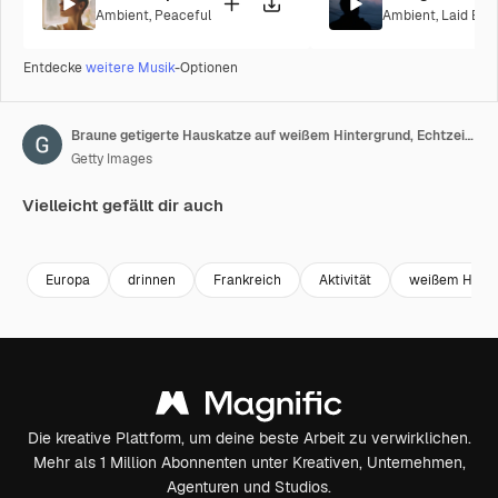
Ambient
,
Peaceful
Ambient
,
Laid Bac
Entdecke
weitere Musik
-Optionen
Braune getigerte Hauskatze auf weißem Hintergrund, Echtzeit 4K
Getty Images
Vielleicht gefällt dir auch
Premium
Premium
Premium
Premium
Europa
drinnen
Frankreich
Aktivität
weißem Hinte
Die kreative Plattform, um deine beste Arbeit zu verwirklichen.
Mehr als 1 Million Abonnenten unter Kreativen, Unternehmen,
Agenturen und Studios.