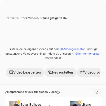
Startseite
/
Stock
/
Videos
/
Braune getigerte Hau…
Erstelle deine eigenen Videos mit dem
KI-Videogenerator
und füge
Premium
erstaunliche Voiceovers hinzu, indem du unseren
KI-Stimmengenerator
verwendest
Video bearbeiten
Neu erstellen
Videoprojekt 
Empfohlene Musik für dieses Video
Solar Eclipse
Litang