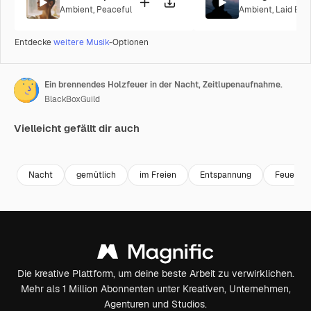
Ambient
,
Peaceful
Ambient
,
Laid Bac
Entdecke
weitere Musik
-Optionen
Ein brennendes Holzfeuer in der Nacht, Zeitlupenaufnahme.
BlackBoxGuild
Vielleicht gefällt dir auch
Premium
Premium
Premium
Premium
Nacht
gemütlich
im Freien
Entspannung
Feuer
Die kreative Plattform, um deine beste Arbeit zu verwirklichen.
Mehr als 1 Million Abonnenten unter Kreativen, Unternehmen,
Agenturen und Studios.