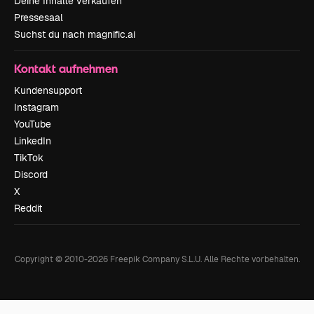
Deine Inhalte verkaufen
Pressesaal
Suchst du nach magnific.ai
Kontakt aufnehmen
Kundensupport
Instagram
YouTube
LinkedIn
TikTok
Discord
X
Reddit
Copyright © 2010-
2026
Freepik Company S.L.U.
Alle Rechte vorbehalten
.