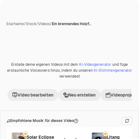
Startseite
/
Stock
/
Videos
/
Ein brennendes Holzf…
Erstelle deine eigenen Videos mit dem
KI-Videogenerator
und füge
Premium
erstaunliche Voiceovers hinzu, indem du unseren
KI-Stimmengenerator
verwendest
Video bearbeiten
Neu erstellen
Videoprojekt 
Empfohlene Musik für dieses Video
Solar Eclipse
Litang